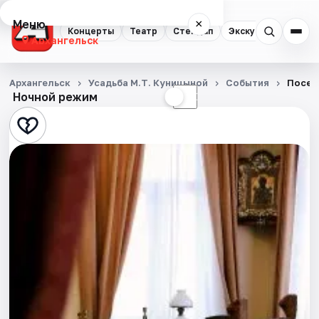
Меню
×
Концерты
Театр
Стендап
Экскурсии
Спор
Архангельск
Концерты
Архангельск
Усадьба М.Т. Куницыной
События
Посещ
Ночной режим
☀
☾
Театр
Стендап
Экскурсии
Спорт
События
Города