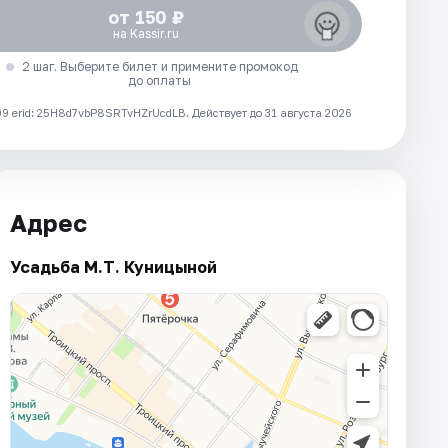
от 150 ₽
на Kassir.ru
2 шаг. Выберите билет и примените промокод
до оплаты
 erid: 25H8d7vbP8SRTvHZrUcdLB.
Действует до 31 августа 2026
Адрес
Усадьба М.Т. Куницыной