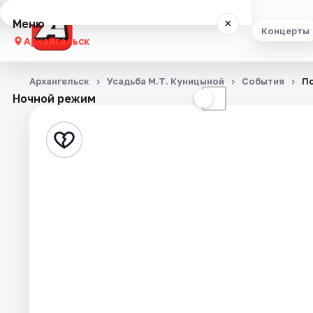
Меню
×
Концерты
Архангельск
Концерты
Архангельск
Усадьба М.Т. Куницыной
События
По
Ночной режим
☀
☾
Театр
Стендап
Экскурсии
Спорт
События
Города