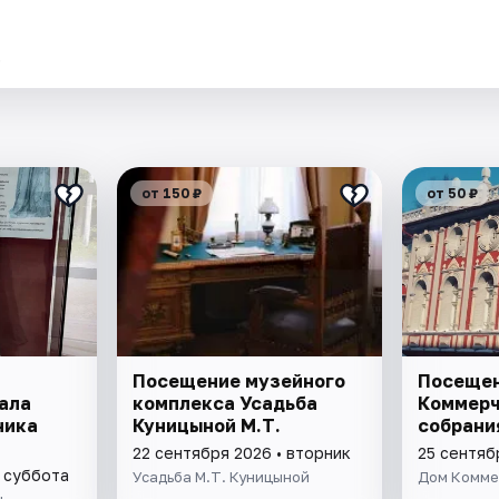
.
от 150 ₽
от 50 ₽
Посещение музейного
Посещен
ала
комплекса Усадьба
Коммерч
ника
Куницыной М.Т.
собрани
22 сентября 2026 • вторник
25 сентяб
• суббота
Усадьба М.Т. Куницыной
Дом Комме
ы