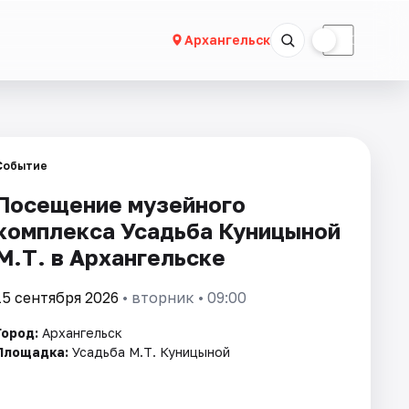
☀
☾
Архангельск
Событие
Посещение музейного
комплекса Усадьба Куницыной
М.Т. в Архангельске
15 сентября 2026
• вторник • 09:00
Город:
Архангельск
Площадка:
Усадьба М.Т. Куницыной