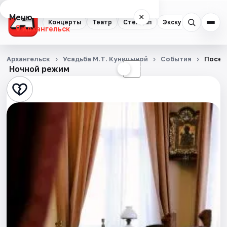
Меню
×
Концерты
Театр
Стендап
Экскурсии
Спор
Архангельск
Концерты
Архангельск
Усадьба М.Т. Куницыной
События
Посещ
Ночной режим
☀
☾
Театр
Стендап
Экскурсии
Спорт
События
Города