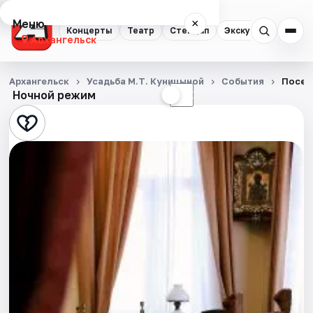
Меню
×
Концерты
Театр
Стендап
Экскурсии
Спор
Архангельск
Концерты
Архангельск
Усадьба М.Т. Куницыной
События
Посещ
Ночной режим
☀
☾
Театр
Стендап
Экскурсии
Спорт
События
Города