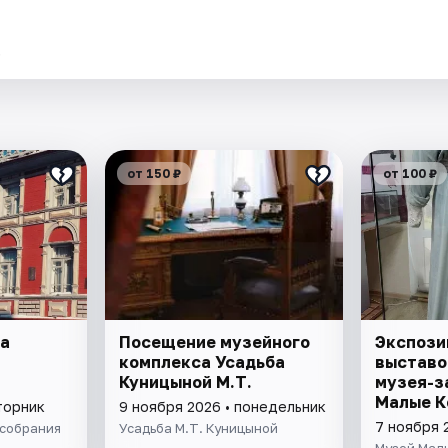
.
от 150 ₽
от 100 ₽
а
Посещение музейного
Экспози
комплекса Усадьба
выставо
Куницыной М.Т.
музея-з
Малые К
торник
9 ноября 2026 • понедельник
7 ноября 
собрания
Усадьба М.Т. Куницыной
Музей Мал