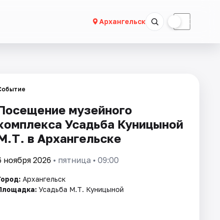
☀
☾
Архангельск
Событие
Посещение музейного
комплекса Усадьба Куницыной
М.Т. в Архангельске
6 ноября 2026
• пятница • 09:00
Город:
Архангельск
Площадка:
Усадьба М.Т. Куницыной