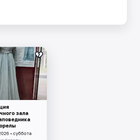
ция
чного зала
аповедника
орелы
2026 • суббота
ые Корелы