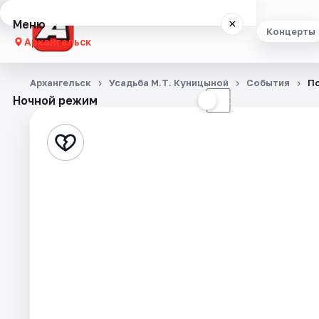
Меню
×
Концерты
Архангельск
Концерты
Архангельск
Усадьба М.Т. Куницыной
События
По
Ночной режим
☀
☾
Театр
Стендап
Экскурсии
Спорт
События
Города