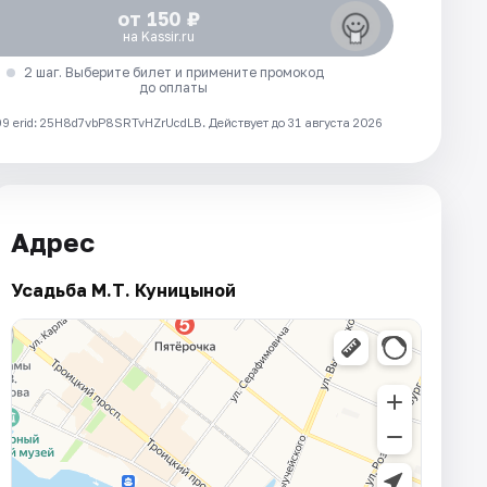
от 150 ₽
на Kassir.ru
2 шаг. Выберите билет и примените промокод
до оплаты
 erid: 25H8d7vbP8SRTvHZrUcdLB.
Действует до 31 августа 2026
Адрес
Усадьба М.Т. Куницыной