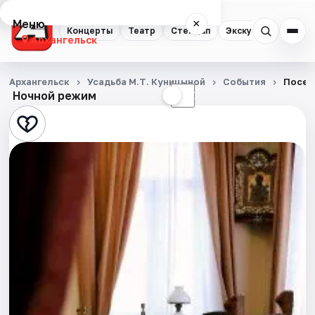
Меню
×
Концерты
Театр
Стендап
Экскурсии
Спор
Архангельск
Концерты
Архангельск
Усадьба М.Т. Куницыной
События
Посещ
Ночной режим
☀
☾
Театр
Стендап
Экскурсии
Спорт
События
Города