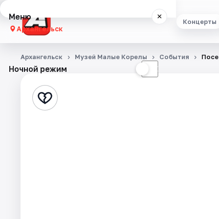
Меню
×
Концерты
Архангельск
Концерты
Архангельск
Музей Малые Корелы
События
Посе
Ночной режим
☀
☾
Театр
Стендап
Экскурсии
Спорт
События
Города