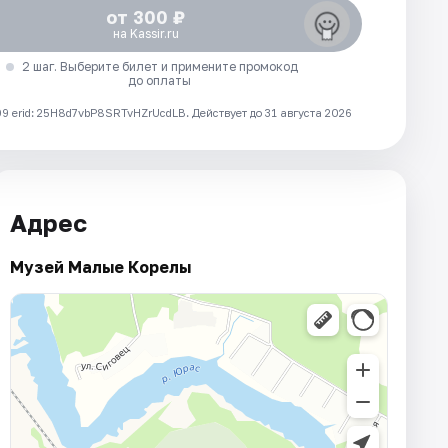
от 300 ₽
на Kassir.ru
2 шаг. Выберите билет и примените промокод
до оплаты
 erid: 25H8d7vbP8SRTvHZrUcdLB.
Действует до 31 августа 2026
Адрес
Музей Малые Корелы