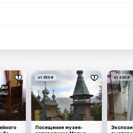
.
от 350 ₽
от 100 ₽
ейного
Посещение музея-
Экспози