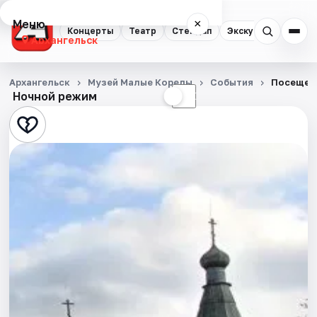
Меню
×
Концерты
Театр
Стендап
Экскурсии
Спор
Архангельск
Концерты
Архангельск
Музей Малые Корелы
События
Посещен
Ночной режим
☀
☾
Театр
Стендап
Экскурсии
Спорт
События
Города