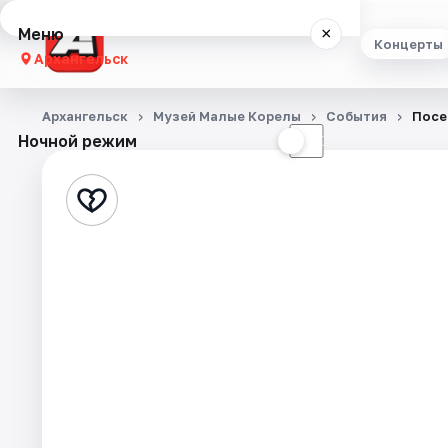
Меню
×
Концерты
Архангельск
Концерты
Архангельск
Музей Малые Корелы
События
Посе
Ночной режим
☀
☾
Театр
Стендап
Экскурсии
Спорт
События
Города