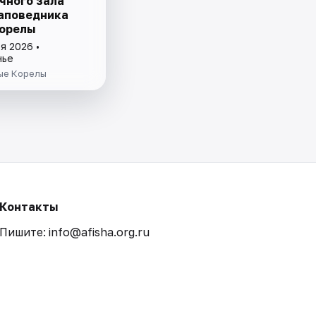
чного зала
аповедника
орелы
я 2026 •
нье
ые Корелы
Контакты
Пишите: info@afisha.org.ru