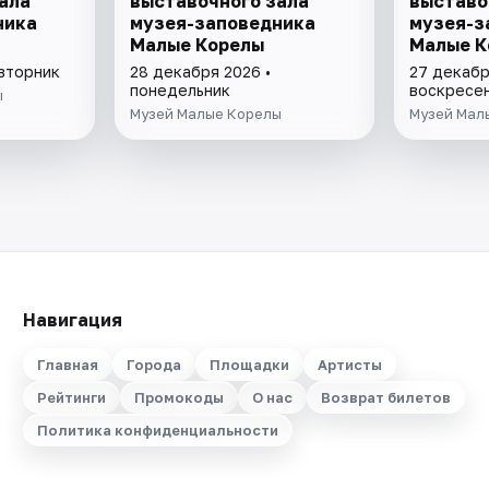
ала
выставочного зала
выставо
ника
музея-заповедника
музея-з
Малые Корелы
Малые К
 вторник
28 декабря 2026 •
27 декабр
понедельник
воскресе
ы
Музей Малые Корелы
Музей Мал
Навигация
Главная
Города
Площадки
Артисты
Рейтинги
Промокоды
О нас
Возврат билетов
Политика конфиденциальности