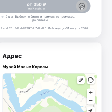
от 350 ₽
на Kassir.ru
2 шаг. Выберите билет и примените промокод
до оплаты
 erid: 25H8d7vbP8SRTvHZrUcdLB.
Действует до 31 августа 2026
Адрес
Музей Малые Корелы