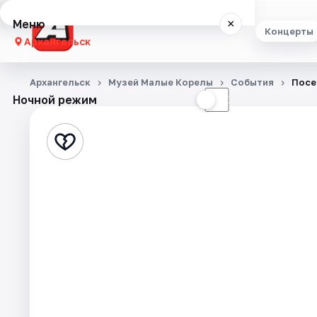
Меню
×
Концерты
Архангельск
Концерты
Архангельск
Музей Малые Корелы
События
Посе
Ночной режим
☀
☾
Театр
Стендап
Экскурсии
Спорт
События
Города