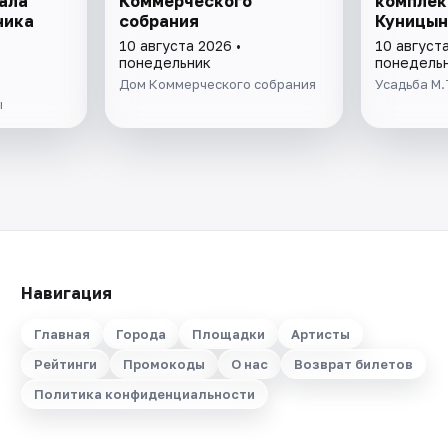
ала
Коммерческого
комплек
ника
собрания
Куницын
10 августа 2026 •
10 августа
понедельник
понедель
Дом Коммерческого собрания
Усадьба М.
ы
Навигация
Главная
Города
Площадки
Артисты
Рейтинги
Промокоды
О нас
Возврат билетов
Политика конфиденциальности