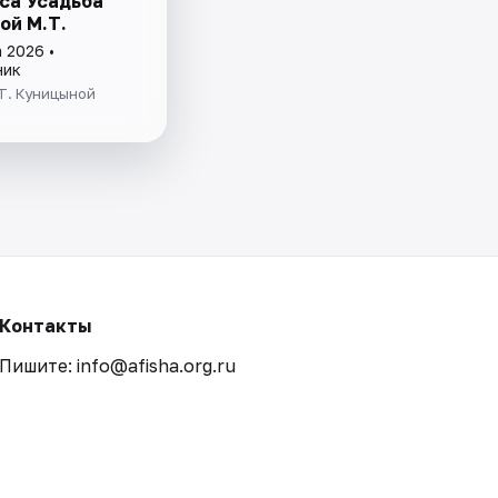
са Усадьба
ой М.Т.
 2026 •
ник
Т. Куницыной
Контакты
Пишите: info@afisha.org.ru