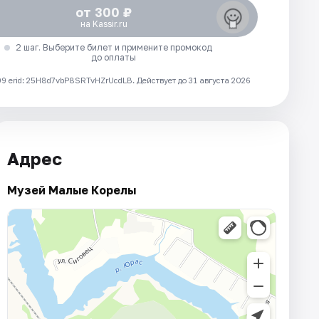
от 300 ₽
на Kassir.ru
2 шаг. Выберите билет и примените промокод
до оплаты
 erid: 25H8d7vbP8SRTvHZrUcdLB.
Действует до 31 августа 2026
Адрес
Музей Малые Корелы