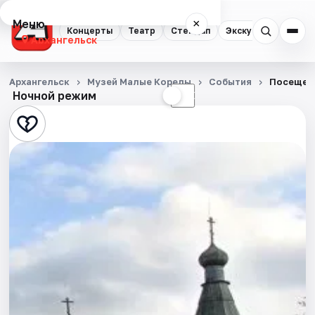
Меню
×
Концерты
Театр
Стендап
Экскурсии
Спор
Архангельск
Концерты
Архангельск
Музей Малые Корелы
События
Посещен
Ночной режим
☀
☾
Театр
Стендап
Экскурсии
Спорт
События
Города