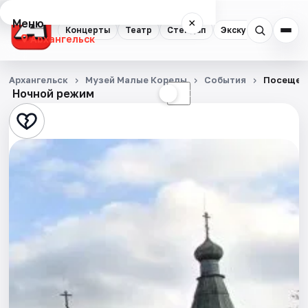
Меню
×
Концерты
Театр
Стендап
Экскурсии
Спор
Архангельск
Концерты
Архангельск
Музей Малые Корелы
События
Посещен
Ночной режим
☀
☾
Театр
Стендап
Экскурсии
Спорт
События
Города