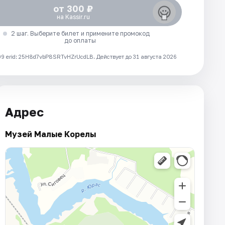
от 300 ₽
на Kassir.ru
2 шаг. Выберите билет и примените промокод
до оплаты
 erid: 25H8d7vbP8SRTvHZrUcdLB.
Действует до 31 августа 2026
Адрес
Музей Малые Корелы