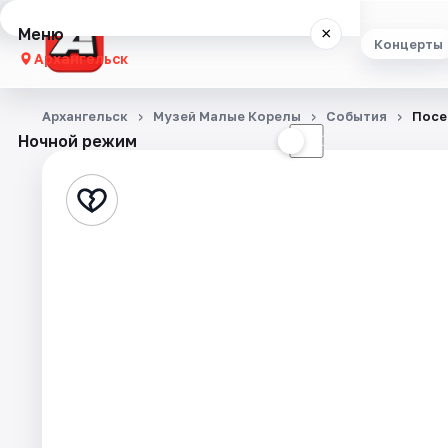
Меню
×
Концерты
Архангельск
Концерты
Архангельск
Музей Малые Корелы
События
Посе
Ночной режим
☀
☾
Театр
Стендап
Экскурсии
Спорт
События
Города