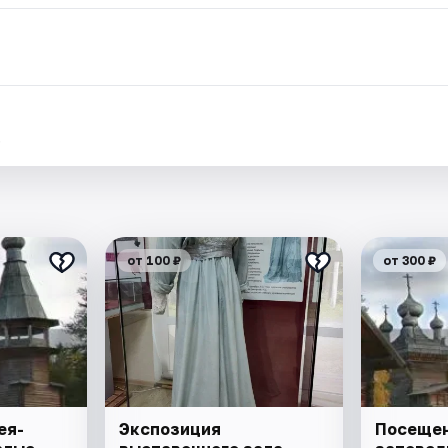
.
от 100 ₽
от 300 ₽
ея-
Экспозиция
Посещен