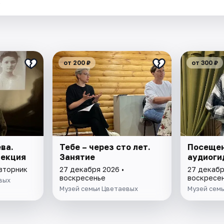
.
от 200 ₽
от 300 ₽
ва.
Тебе – через сто лет.
Посещен
Лекция
Занятие
аудиоги
 вторник
27 декабря 2026 •
27 декабр
воскресенье
воскресе
вых
Музей семьи Цветаевых
Музей сем