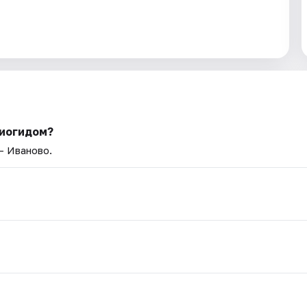
диогидом?
— Иваново.