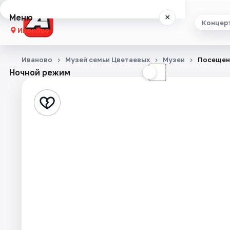
Меню
×
Концер
Иваново
Концерты
Иваново
Музей семьи Цветаевых
Музеи
Посещен
Ночной режим
☀
☾
Театр
Стендап
Выставки
Спорт
События
Города