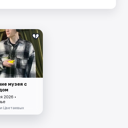
ие музея с
дом
я 2026 •
нье
ьи Цветаевых