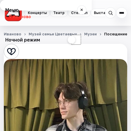
Меню
×
Концерты
Театр
Стендап
Выставки
Спорт
Иваново
Концерты
Иваново
Музей семьи Цветаевых
Музеи
Посещение м
Ночной режим
☀
☾
Театр
Стендап
Выставки
Спорт
События
Города