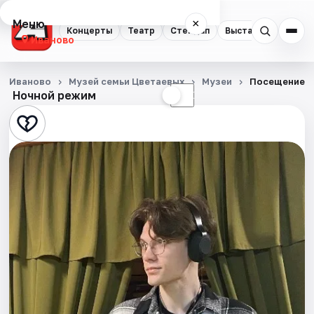
Меню
×
Концерты
Театр
Стендап
Выставки
Спорт
Иваново
Концерты
Иваново
Музей семьи Цветаевых
Музеи
Посещение м
Ночной режим
☀
☾
Театр
Стендап
Выставки
Спорт
События
Города