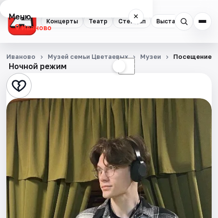
Меню
×
Концерты
Театр
Стендап
Выставки
Спорт
Иваново
Концерты
Иваново
Музей семьи Цветаевых
Музеи
Посещение м
Ночной режим
☀
☾
Театр
Стендап
Выставки
Спорт
События
Города