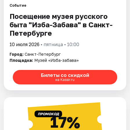
Событие
Посещение музея русского
Города
быта "Изба-Забава" в Санкт-
Площадки
Петербурге
Артисты
10 июля 2026
• пятница • 10:00
Город:
Санкт-Петербург
Рейтинги
Площадка:
Музей «Изба-забава»
Билеты со скидкой
на Kassir.ru
ПРОМОКОД
17%