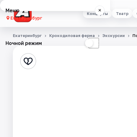
Меню
×
Концерты
Театр
Екатеринбург
Концерты
Екатеринбург
Крокодиловая ферма
Экскурсии
П
Ночной режим
☀
☾
Театр
Стендап
Выставки
Квесты
Экскурсии
Спорт
События