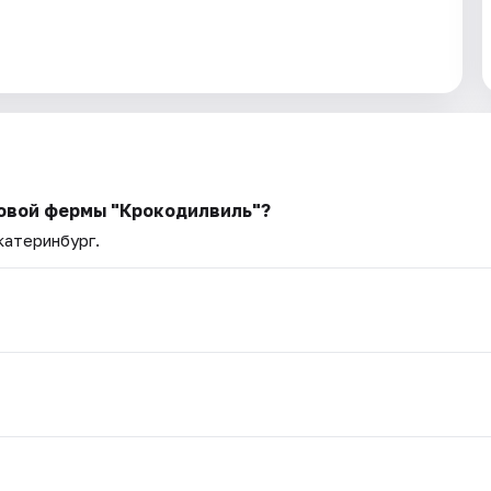
овой фермы "Крокодилвиль"?
катеринбург.