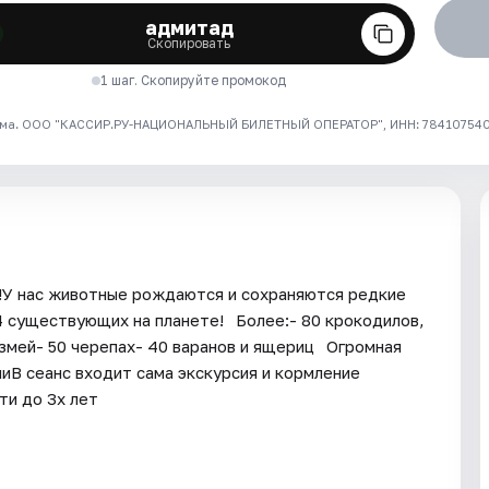
адмитад
Скопировать
1 шаг. Скопируйте промокод
ма. ООО "КАССИР.РУ-НАЦИОНАЛЬНЫЙ БИЛЕТНЫЙ ОПЕРАТОР", ИНН: 7841075409
а!У нас животные рождаются и сохраняются редкие
4 существующих на планете!⠀Более:- 80 крокодилов,
 змей- 50 черепах- 40 варанов и ящериц⠀Огромная
миВ сеанс входит сама экскурсия и кормление
и до 3х лет