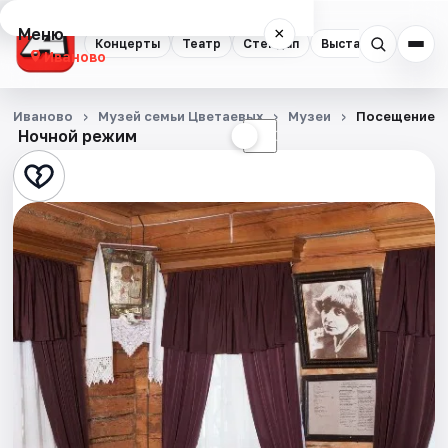
Меню
×
Концерты
Театр
Стендап
Выставки
Спорт
Иваново
Концерты
Иваново
Музей семьи Цветаевых
Музеи
Посещение э
Ночной режим
☀
☾
Театр
Стендап
Выставки
Спорт
События
Города