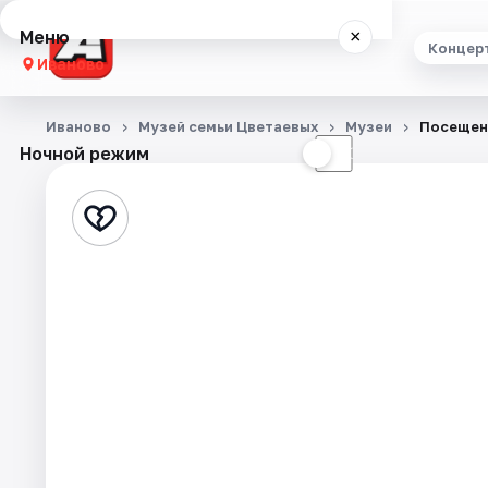
Меню
×
Концер
Иваново
Концерты
Иваново
Музей семьи Цветаевых
Музеи
Посещен
Ночной режим
☀
☾
Театр
Стендап
Выставки
Спорт
События
Города