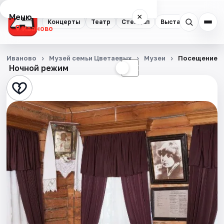
Меню
×
Концерты
Театр
Стендап
Выставки
Спорт
Иваново
Концерты
Иваново
Музей семьи Цветаевых
Музеи
Посещение э
Ночной режим
☀
☾
Театр
Стендап
Выставки
Спорт
События
Города