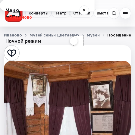
Меню
×
Концерты
Театр
Стендап
Выставки
Спорт
Иваново
Концерты
Иваново
Музей семьи Цветаевых
Музеи
Посещение э
Ночной режим
☀
☾
Театр
Стендап
Выставки
Спорт
События
Города