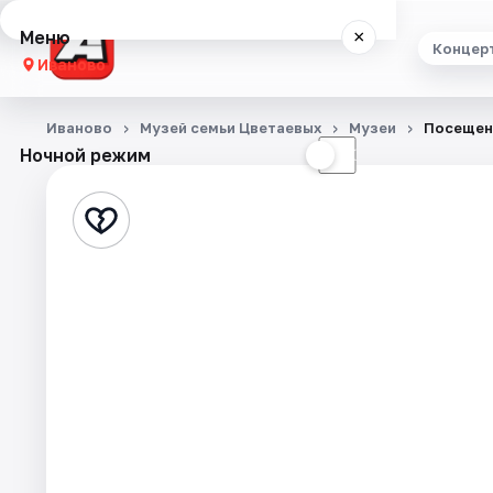
Меню
×
Концер
Иваново
Концерты
Иваново
Музей семьи Цветаевых
Музеи
Посещен
Ночной режим
☀
☾
Театр
Стендап
Выставки
Спорт
События
Города