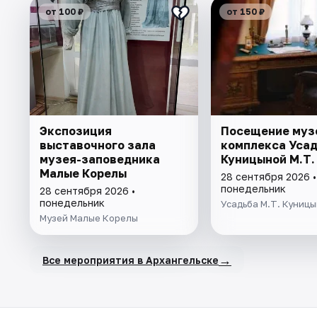
от 100 ₽
от 150 ₽
Экспозиция
Посещение муз
выставочного зала
комплекса Уса
музея-заповедника
Куницыной М.Т.
Малые Корелы
28 сентября 2026 •
понедельник
28 сентября 2026 •
понедельник
Усадьба М.Т. Куниц
Музей Малые Корелы
→
Все мероприятия в Архангельске