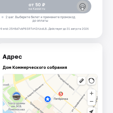
от 50 ₽
на Kassir.ru
2 шаг. Выберите билет и примените промокод
до оплаты
 erid: 25H8d7vbP8SRTvHZrUcdLB.
Действует до 31 августа 2026
Адрес
Дом Коммерческого собрания