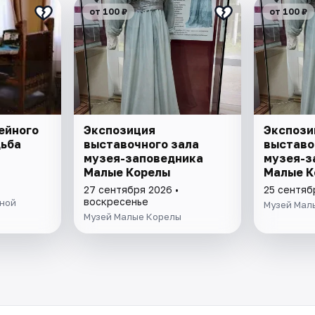
от 100 ₽
от 100 ₽
ейного
Экспозиция
Экспози
дьба
выставочного зала
выставо
музея-заповедника
музея-з
Малые Корелы
Малые К
27 сентября 2026 •
25 сентяб
воскресенье
ыной
Музей Мал
Музей Малые Корелы