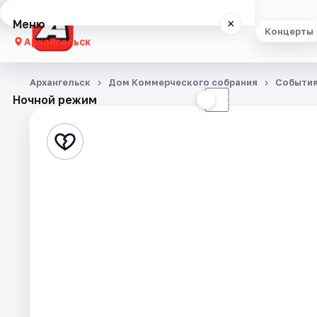
Меню
×
Концерты
Архангельск
Концерты
Архангельск
Дом Коммерческого собрания
Событи
Ночной режим
☀
☾
Театр
Стендап
Экскурсии
Спорт
События
Города