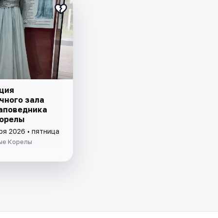
ция
чного зала
аповедника
орелы
ря 2026 • пятница
ые Корелы