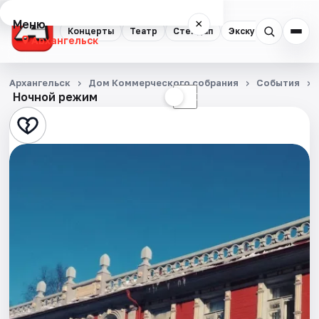
Меню
×
Концерты
Театр
Стендап
Экскурсии
Спор
Архангельск
Концерты
Архангельск
Дом Коммерческого собрания
События
Ночной режим
☀
☾
Театр
Стендап
Экскурсии
Спорт
События
Города