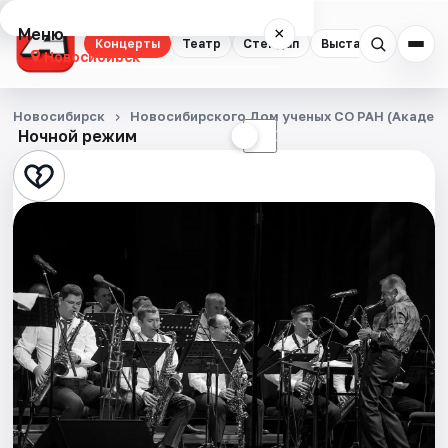
Меню
×
Концерты
Театр
Стендап
Выставки
Квест
Новосибирск
Концерты
Новосибирск
Новосибирского Дом ученых СО РАН (Академ
Ночной режим
☀
☾
Театр
Стендап
Выставки
Квесты
Экскурсии
Спорт
События