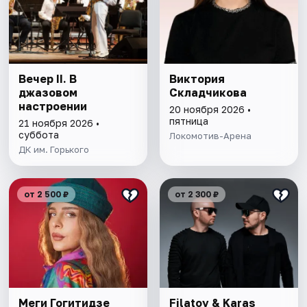
Вечер II. В
Виктория
джазовом
Складчикова
настроении
20 ноября 2026 •
пятница
21 ноября 2026 •
суббота
Локомотив-Арена
ДК им. Горького
от 2 500 ₽
от 2 300 ₽
Меги Гогитидзе
Filatov & Karas