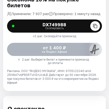
билетов
Применили: 7 937 раз
Проверено: 1 минуту назад
DX749988
Скопировать
1 шаг. Скопируйте промокод
от 1 400 ₽
на Яндекс Афише
2 шаг. Выберите билет и примените промокод
до оплаты
Реклама. ООО "ЯНДЕКС МУЗЫКА", ИНН: 9705121040 erid:
25H8d7vbP8SRTvHZrUcdLB
Действует до 30 сентября 2026
при покупке билетов от 3 000 ₽ на это мероприятие на Яндекс
Афише!
О спектакле