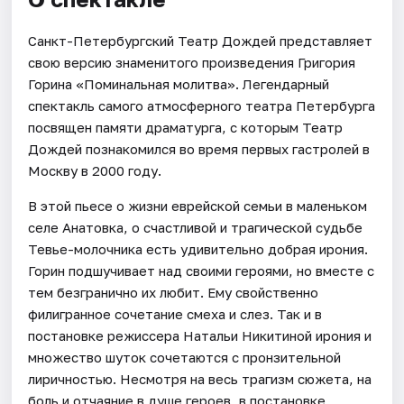
Санкт-Петербургский Театр Дождей представляет
свою версию знаменитого произведения Григория
Горина «Поминальная молитва». Легендарный
спектакль самого атмосферного театра Петербурга
посвящен памяти драматурга, с которым Театр
Дождей познакомился во время первых гастролей в
Москву в 2000 году.
В этой пьесе о жизни еврейской семьи в маленьком
селе Анатовка, о счастливой и трагической судьбе
Тевье-молочника есть удивительно добрая ирония.
Горин подшучивает над своими героями, но вместе с
тем безгранично их любит. Ему свойственно
филигранное сочетание смеха и слез. Так и в
постановке режиссера Натальи Никитиной ирония и
множество шуток сочетаются с пронзительной
лиричностью. Несмотря на весь трагизм сюжета, на
боль и отчаяние в душе героев, в постановке