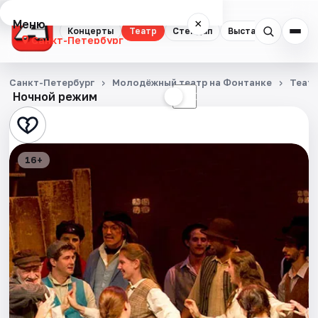
Меню
×
Концерты
Театр
Стендап
Выставки
Квест
Санкт-Петербург
Концерты
Санкт-Петербург
Молодёжный театр на Фонтанке
Теат
Ночной режим
☀
☾
Театр
Стендап
16+
Выставки
Квесты
Экскурсии
Спорт
События