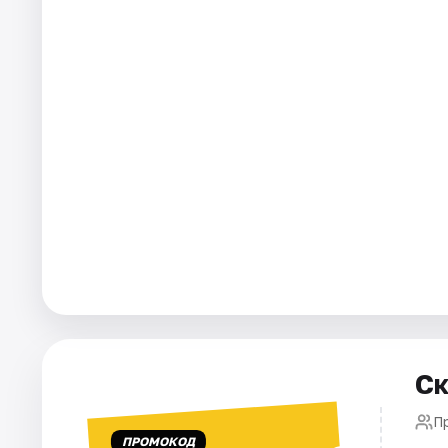
Города
Площадки
Артисты
Рейтинги
Ск
П
ПРОМОКОД