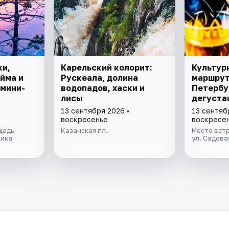
ки,
Карельский колорит:
Культур
йма и
Рускеала, долина
маршрут
 мини-
водопадов, хаски и
Петербу
лисы
дегуста
настоек
13 сентября 2026 •
13 сентяб
воскресенье
воскресе
щадь
Казанская пл.
Место встр
ника
ул. Садова