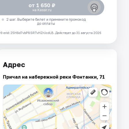
от 1 650 ₽
на Kassir.ru
2 шаг. Выберите билет и примените промокод
до оплаты
 erid: 25H8d7vbP8SRTvHZrUcdLB.
Действует до 31 августа 2026
Адрес
Причал на набережной реки Фонтанки, 71