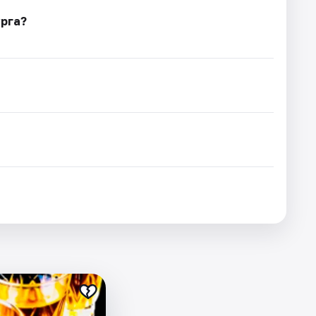
урга?