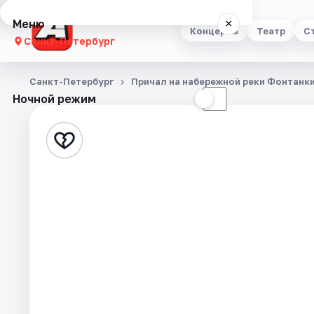
Меню
×
Концерты
Театр
С
Санкт-Петербург
Концерты
Санкт-Петербург
Причал на набережной реки Фонтанки
Ночной режим
☀
☾
Театр
Стендап
Выставки
Квесты
Экскурсии
Спорт
События