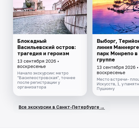
Блокадный
Выборг, Терийо
Васильевский остров:
линия Маннерге
трагедия и героизм
парк Монрепо в
группе
13 сентября 2026 •
воскресенье
13 сентября 2026 •
воскресенье
Начало экскурсии: метро
"Василеостровская", точнее
Место встречи- пло
после регистрации у
Искусств, 1, у памят
организатора
Пушкину
→
Все экскурсии в Санкт-Петербурге