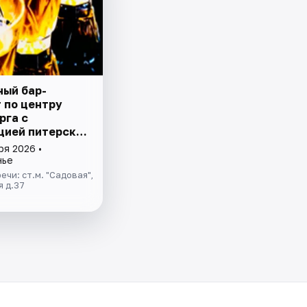
ный бар-
 по центру
рга с
цией питерских
ря 2026 •
нье
ечи: ст.м. "Садовая",
я д.37