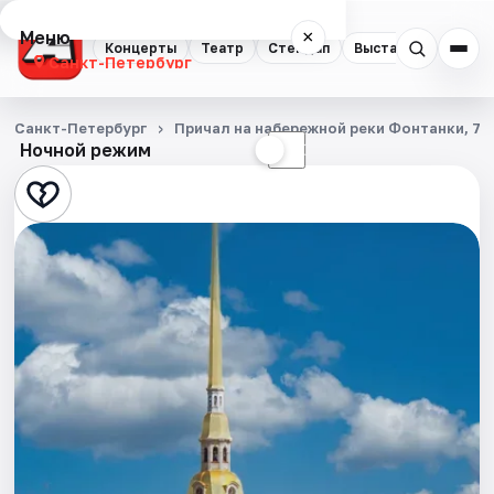
Меню
×
Концерты
Театр
Стендап
Выставки
Квест
Санкт-Петербург
Концерты
Санкт-Петербург
Причал на набережной реки Фонтанки, 71
Ночной режим
☀
☾
Театр
Стендап
Выставки
Квесты
Экскурсии
Спорт
События