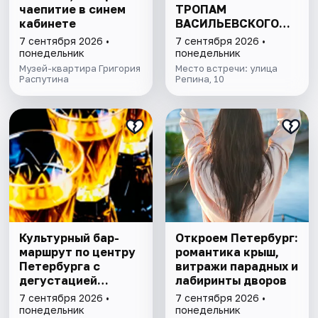
чаепитие в синем
ТРОПАМ
кабинете
ВАСИЛЬЕВСКОГО
ОСТРОВА"
7 сентября 2026 •
7 сентября 2026 •
понедельник
понедельник
Музей-квартира Григория
Место встречи: улица
Распутина
Репина, 10
Культурный бар-
Откроем Петербург:
маршрут по центру
романтика крыш,
Петербурга с
витражи парадных и
дегустацией
лабиринты дворов
питерских настоек
7 сентября 2026 •
7 сентября 2026 •
понедельник
понедельник