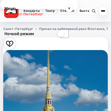
Меню
×
Концерты
Театр
Стендап
Выставки
Квест
Санкт-Петербург
Концерты
Санкт-Петербург
Причал на набережной реки Фонтанки, 71
Ночной режим
☀
☾
Театр
Стендап
Выставки
Квесты
Экскурсии
Спорт
События