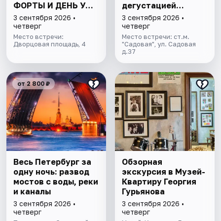
ФОРТЫ И ДЕНЬ У
дегустацией
ФИНСКОГО ЗАЛИВА.
питерских настоек
3 сентября 2026 •
3 сентября 2026 •
ВСЁ ВКЛЮЧЕНО
четверг
четверг
Место встречи:
Место встречи: ст.м.
Дворцовая площадь, 4
"Садовая", ул. Садовая
д.37
от 2 800 ₽
Весь Петербург за
Обзорная
одну ночь: развод
экскурсия в Музей-
мостов с воды, реки
Квартиру Георгия
и каналы
Гурьянова
3 сентября 2026 •
3 сентября 2026 •
четверг
четверг