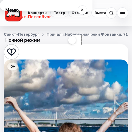
Меню
×
Концерты
Театр
Стендап
Выставки
Квест
Санкт-Петербург
Концерты
Санкт-Петербург
Причал «Набережная реки Фонтанки, 71»
Ночной режим
☀
☾
Театр
Стендап
0+
Выставки
Квесты
Экскурсии
Спорт
События