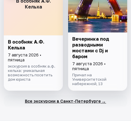
В особняк А.Ф.
Кельха
Вечеринка под
В особняк А.Ф.
разводными
Кельха
мостами с Dj и
7 августа 2026 •
баром
пятница
7 августа 2026 •
экскурсия в особняк а.ф.
пятница
кельха: уникальная
возможность посетить
Причал на
дом юриста
Университетской
набережной, 13
→
Все экскурсии в Санкт-Петербурге