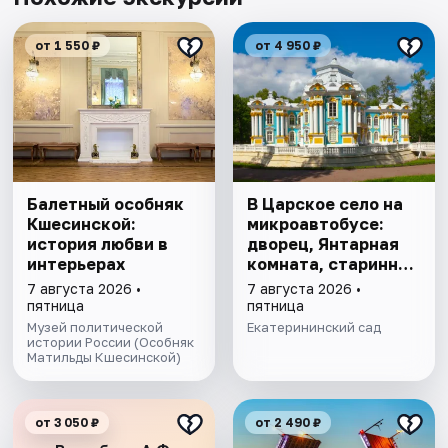
от 1 550 ₽
от 4 950 ₽
Балетный особняк
В Царское село на
Кшесинской:
микроавтобусе:
история любви в
дворец, Янтарная
интерьерах
комната, старинный
парк
7 августа 2026 •
7 августа 2026 •
пятница
пятница
Музей политической
Екатерининский сад
истории России (Особняк
Матильды Кшесинской)
от 3 050 ₽
от 2 490 ₽