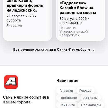
века: Хаски,
«Гидровояж»
драккар и форель
Karaoke Show на
на ладожских
разводные мосты
берегах
29 августа 2026 •
30 августа 2026 •
суббота
воскресенье
ЯКарелия
Причал на
Университетской
набережной
→
Все речные экскурсии в Санкт-Петербурге
Навигация
Главная
Города
Самые яркие события в
Площадки
Артисты
вашем городе.
Рейтинги
Промокоды