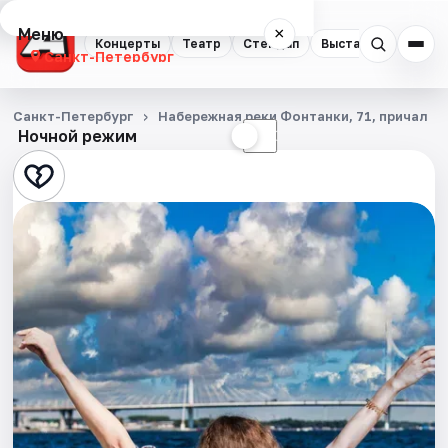
Меню
×
Концерты
Театр
Стендап
Выставки
Квест
Санкт-Петербург
Концерты
Санкт-Петербург
Набережная реки Фонтанки, 71, причал
Ночной режим
☀
☾
Театр
Стендап
Выставки
Квесты
Экскурсии
Спорт
События