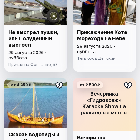
На выстрел пушки,
Приключения Кота
или Полуденный
Морехода на Неве
выстрел
29 августа 2026 •
суббота
29 августа 2026 •
суббота
Теплоход Детский
Причал на Фонтанке, 53
от 4 350 ₽
от 2 500 ₽
Вечеринка
«Гидровояж»
Karaoke Show на
разводные мосты
Сквозь водопады и
Вечеринка