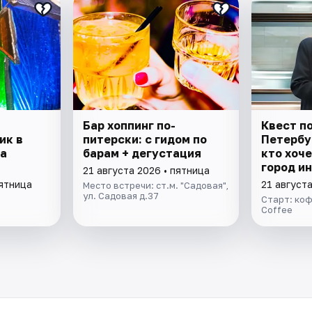
Бар хоппинг по-
Квест п
ик в
питерски: с гидом по
Петербур
а
барам + дегустация
кто хоч
город и
21 августа 2026 • пятница
пятница
21 августа
Место встречи: ст.м. "Садовая",
ул. Садовая д.37
Старт: коф
Coffee