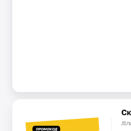
Города
Площадки
Артисты
Рейтинги
Ск
П
ПРОМОКОД