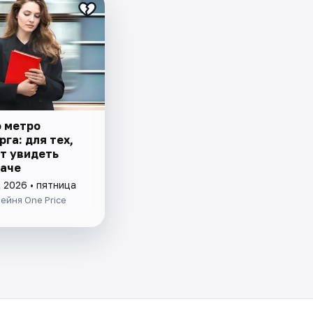
о метро
га: для тех,
ет увидеть
наче
 2026 • пятница
ейня One Price