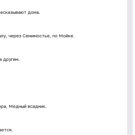
ресказывают дома.
алу, через Семимостье, по Мойке.
а другим.
ора, Медный всадник.
ается.