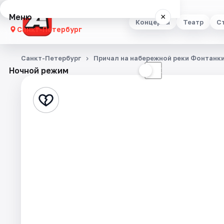
Меню
×
Концерты
Театр
С
Санкт-Петербург
Концерты
Санкт-Петербург
Причал на набережной реки Фонтанки
Ночной режим
☀
☾
Театр
Стендап
Выставки
Квесты
Экскурсии
Спорт
События