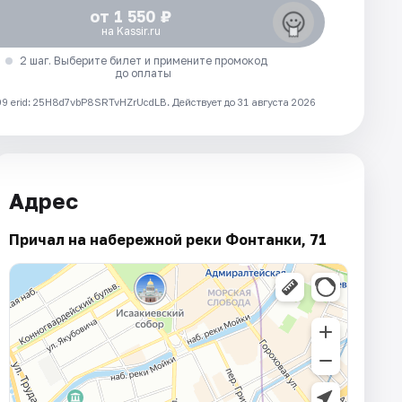
от 1 550 ₽
на Kassir.ru
2 шаг. Выберите билет и примените промокод
до оплаты
 erid: 25H8d7vbP8SRTvHZrUcdLB.
Действует до 31 августа 2026
Адрес
Причал на набережной реки Фонтанки, 71