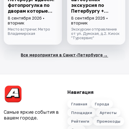
фотопрогулка по
экскурсия по
дворам которые
Петербургу +
знают только
Эрмитаж
8 сентября 2026 •
8 сентября 2026 •
местные
вторник
вторник
Место встречи: Метро
Экскурсии отправление
Владимирская
от ул. Думская, д.2. Киоск
"Турсервис"
→
Все мероприятия в Санкт-Петербурге
Навигация
Главная
Города
Самые яркие события в
Площадки
Артисты
вашем городе.
Рейтинги
Промокоды