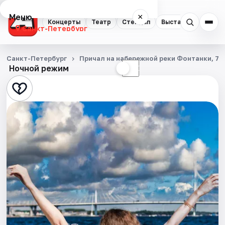
Меню
×
Концерты
Театр
Стендап
Выставки
Квест
Санкт-Петербург
Концерты
Санкт-Петербург
Причал на набережной реки Фонтанки, 71
Ночной режим
☀
☾
Театр
Стендап
Выставки
Квесты
Экскурсии
Спорт
События