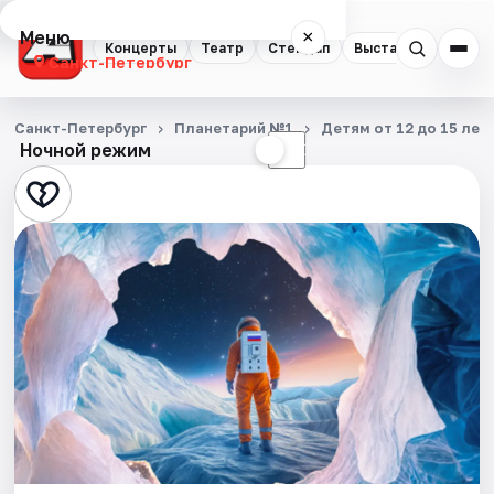
Меню
×
Концерты
Театр
Стендап
Выставки
Квест
Санкт-Петербург
Концерты
Санкт-Петербург
Планетарий №1
Детям от 12 до 15 лет
Ночной режим
☀
☾
Театр
Стендап
Выставки
Квесты
Экскурсии
Спорт
События