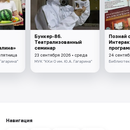
Бункер-86.
Познай с
т
Театрализованный
Интерак
алина»
семинар
програм
 пятница
23 сентября 2026 • среда
24 сентяб
 Гагарина"
МУК "ККи О им. Ю.А. Гагарина"
Библиотека
Навигация