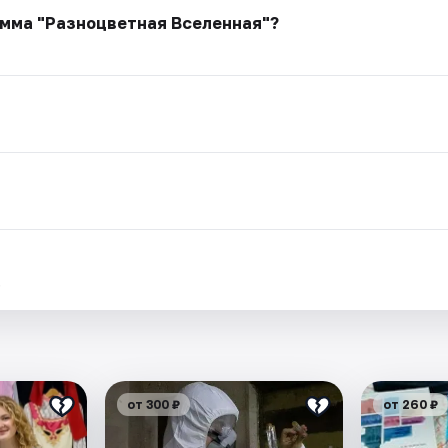
амма "Разноцветная Вселенная"?
.
от 300 ₽
от 260 ₽