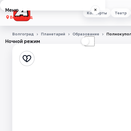
Меню
×
Концерты
Театр
Волгоград
Концерты
Волгоград
Планетарий
Образование
Полнокупол
Ночной режим
☀
☾
Театр
Стендап
Выставки
Квесты
Экскурсии
Спорт
События