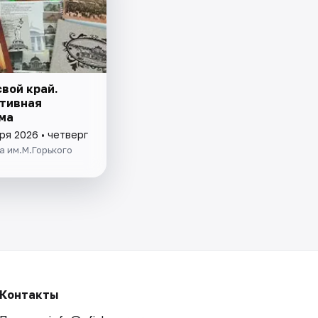
вой край.
тивная
ма
ря 2026 • четверг
 им.М.Горького
Контакты