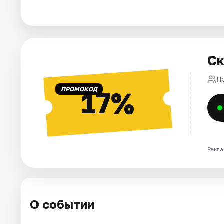
Города
Площадки
Ск
Артисты
П
ПРОМОКОД
17%
Рейтинги
Рекла
О событии