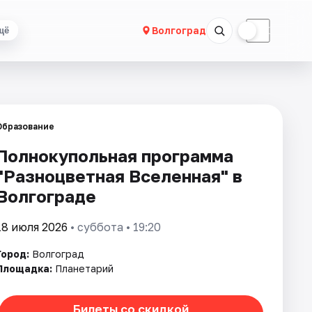
☀
☾
Волгоград
щё
Образование
Полнокупольная программа
"Разноцветная Вселенная" в
Волгограде
18 июля 2026
• суббота • 19:20
Город:
Волгоград
Площадка:
Планетарий
Билеты со скидкой