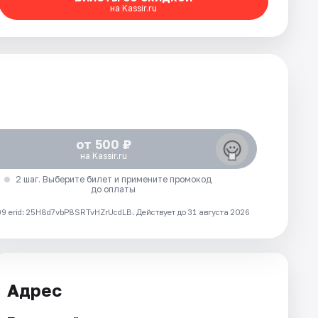
на Kassir.ru
от 500 ₽
на Kassir.ru
2 шаг. Выберите билет и примените промокод
до оплаты
 erid: 25H8d7vbP8SRTvHZrUcdLB.
Действует до 31 августа 2026
Адрес