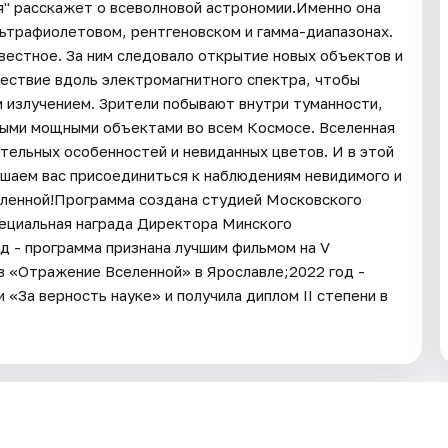
я" расскажет о всеволновой астрономии.Именно она
льтрафиолетовом, рентгеновском и гамма-диапазонах.
вестное. За ним следовало открытие новых объектов и
шествие вдоль электромагнитного спектра, чтобы
м излучением. Зрители побывают внутри туманности,
мыми мощными объектами во всем Космосе. Вселенная
ительных особенностей и невиданных цветов. И в этой
ашаем вас присоединиться к наблюдениям невидимого и
еленной!Программа создана студией Московского
пециальная награда Директора Минского
д - программа признана лучшим фильмом на V
 «Отражение Вселенной» в Ярославле;2022 год -
«За верность науке» и получила диплом II степени в