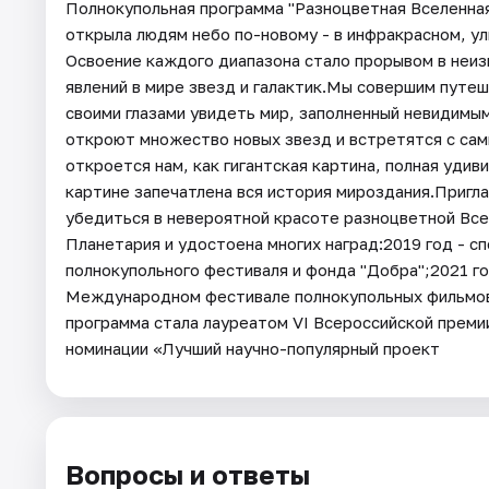
Полнокупольная программа "Разноцветная Вселенна
открыла людям небо по-новому - в инфракрасном, у
Освоение каждого диапазона стало прорывом в неиз
явлений в мире звезд и галактик.Мы совершим путе
своими глазами увидеть мир, заполненный невидимы
откроют множество новых звезд и встретятся с са
откроется нам, как гигантская картина, полная удив
картине запечатлена вся история мироздания.Пригл
убедиться в невероятной красоте разноцветной Вс
Планетария и удостоена многих наград:2019 год - с
полнокупольного фестиваля и фонда "Добра";2021 го
Международном фестивале полнокупольных фильмов
программа стала лауреатом VI Всероссийской премии 
номинации «Лучший научно-популярный проект
Вопросы и ответы