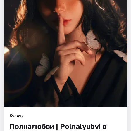
Города
Площадки
Артисты
Рейтинги
Концерт
Полналюбви | Polnalyubvi в