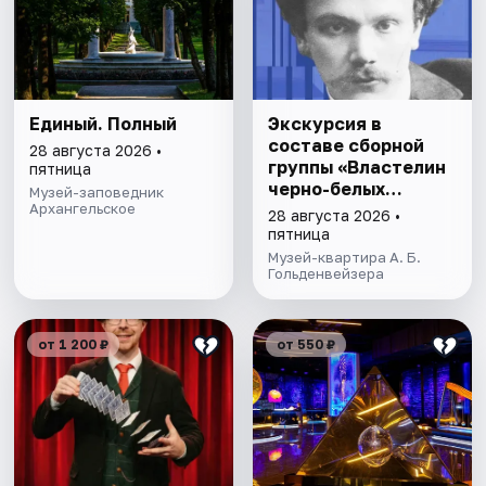
Единый. Полный
Экскурсия в
составе сборной
28 августа 2026 •
группы «Властелин
пятница
черно-белых
Музей-заповедник
Архангельское
клавиш»
28 августа 2026 •
пятница
Музей-квартира А. Б.
Гольденвейзера
от 1 200 ₽
от 550 ₽