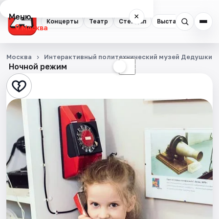
Меню
×
Концерты
Театр
Стендап
Выставки
Квест
Москва
Концерты
Москва
Интерактивный политехнический музей Дедушкин 
Ночной режим
☀
☾
Театр
Стендап
Выставки
Квесты
Экскурсии
Спорт
События