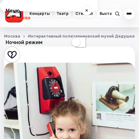
Меню
×
Концерты
Театр
Стендап
Выставки
Квест
Москва
Концерты
Москва
Интерактивный политехнический музей Дедушкин 
Ночной режим
☀
☾
Театр
Стендап
Выставки
Квесты
Экскурсии
Спорт
События