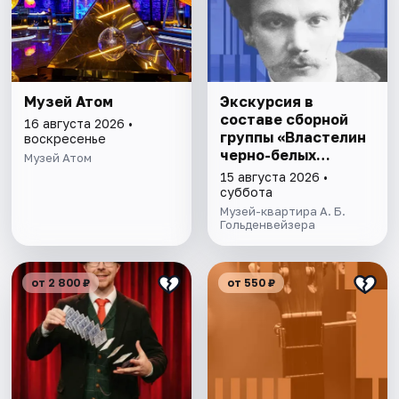
Музей Атом
Экскурсия в
составе сборной
16 августа 2026 •
группы «Властелин
воскресенье
черно-белых
Музей Атом
клавиш»
15 августа 2026 •
суббота
Музей-квартира А. Б.
Гольденвейзера
от 2 800 ₽
от 550 ₽