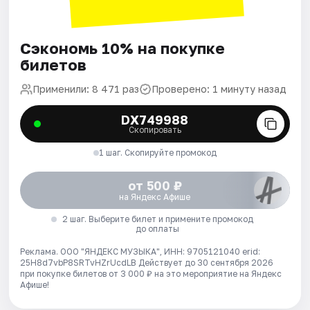
Сэкономь 10% на покупке
билетов
Применили: 8 471 раз
Проверено: 1 минуту назад
DX749988
Скопировать
1 шаг. Скопируйте промокод
от 500 ₽
на Яндекс Афише
2 шаг. Выберите билет и примените промокод
до оплаты
Реклама. ООО "ЯНДЕКС МУЗЫКА", ИНН: 9705121040 erid:
25H8d7vbP8SRTvHZrUcdLB
Действует до 30 сентября 2026
при покупке билетов от 3 000 ₽ на это мероприятие на Яндекс
Афише!