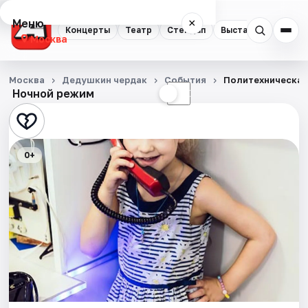
Меню
×
Концерты
Театр
Стендап
Выставки
Квест
Москва
Концерты
Москва
Дедушкин чердак
События
Политехническая
Ночной режим
☀
☾
Театр
Стендап
0+
Выставки
Квесты
Экскурсии
Спорт
События