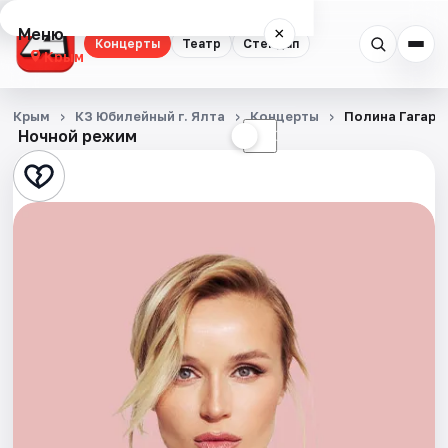
Меню
×
Концерты
Театр
Стендап
Крым
Концерты
Крым
КЗ Юбилейный г. Ялта
Концерты
Полина Гагари
Ночной режим
☀
☾
Театр
Стендап
События
Города
Площадки
Артисты