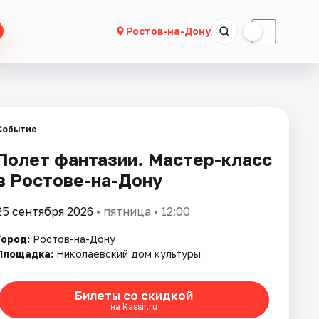
☀
☾
Ростов-на-Дону
Событие
Полет фантазии. Мастер-класс
в Ростове-на-Дону
25 сентября 2026
• пятница • 12:00
Город:
Ростов-на-Дону
Площадка:
Николаевский дом культуры
Билеты со скидкой
на Kassir.ru