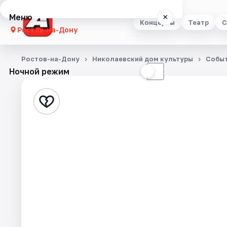
Меню
×
Концерты
Театр
С
Ростов-на-Дону
Концерты
Ростов-на-Дону
Николаевский дом культуры
Собы
Ночной режим
☀
☾
Театр
Стендап
Выставки
Квесты
Экскурсии
Спорт
События