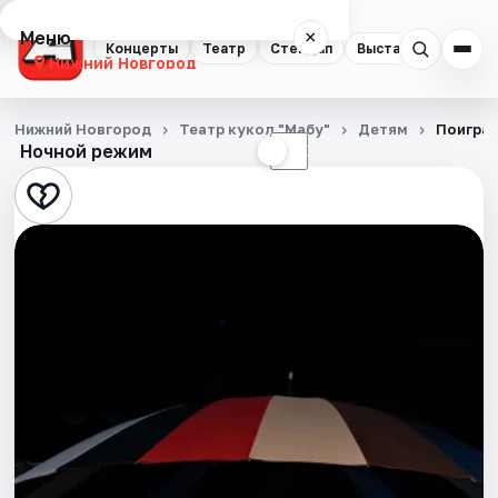
Меню
×
Концерты
Театр
Стендап
Выставки
Квест
Нижний Новгород
Концерты
Нижний Новгород
Театр кукол "Мабу"
Детям
Поигра
Ночной режим
☀
☾
Театр
Стендап
Выставки
Квесты
Экскурсии
Спорт
События