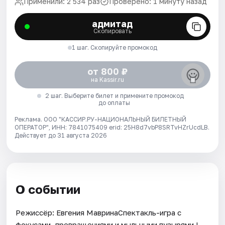
Применили: 2 534 раз
Проверено: 1 минуту назад
адмитад
Скопировать
1 шаг. Скопируйте промокод
от 800 ₽
на Kassir.ru
2 шаг. Выберите билет и примените промокод
до оплаты
Реклама. ООО "КАССИР.РУ-НАЦИОНАЛЬНЫЙ БИЛЕТНЫЙ
ОПЕРАТОР", ИНН: 7841075409 erid: 25H8d7vbP8SRTvHZrUcdLB.
Действует до 31 августа 2026
О событии
Режиссёр: Евгения МавринаСпектакль-игра с
фокусами, превращениями и мыльными пузырями !