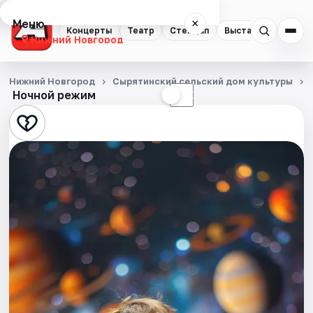
Меню
×
Концерты
Театр
Стендап
Выставки
Квест
Нижний Новгород
Концерты
Нижний Новгород
Сырятинский сельский дом культуры
Ночной режим
☀
☾
Театр
Стендап
Выставки
Квесты
Экскурсии
Спорт
События