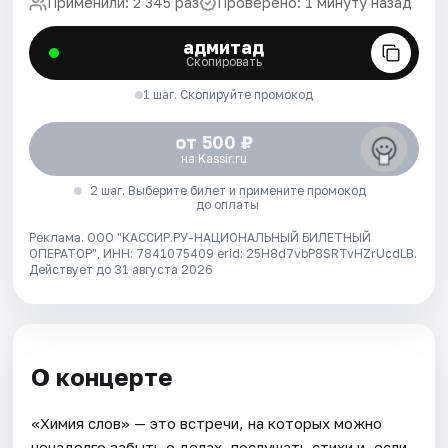
Применили: 2 345 раз
Проверено: 1 минуту назад
адмитад
Скопировать
1 шаг. Скопируйте промокод
от 500 ₽
на Kassir.ru
2 шаг. Выберите билет и примените промокод
до оплаты
Реклама. ООО "КАССИР.РУ-НАЦИОНАЛЬНЫЙ БИЛЕТНЫЙ
ОПЕРАТОР", ИНН: 7841075409 erid: 25H8d7vbP8SRTvHZrUcdLB.
Действует до 31 августа 2026
О концерте
«Химия слов» — это встречи, на которых можно
ненадолго забыть о делах, послушать стихи и, если