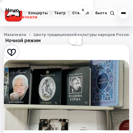
Меню
×
Концерты
Театр
Стендап
Выставки
Экску
Махачкала
Концерты
Махачкала
Центр традиционной культуры народов России 
Ночной режим
☀
☾
Театр
Стендап
Выставки
Экскурсии
Спорт
События