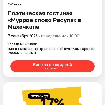
Города
Событие
Поэтическая гостиная
Площадки
«Мудрое слово Расула» в
Артисты
Махачкале
Рейтинги
7 сентября 2026
• понедельник • 10:00
Город:
Махачкала
Площадка:
Центр традиционной культуры народов
России с. Дылым
Билеты со скидкой
на Kassir.ru
ПРОМОКОД
17%