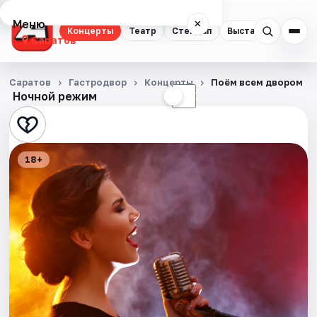
Меню
×
Концерты
Театр
Стендап
Выставки
Квест
Саратов
Концерты
Саратов
Гастродвор
Концерты
Поём всем двором
Ночной режим
☀
☾
Театр
Стендап
18+
Выставки
Квесты
Экскурсии
События