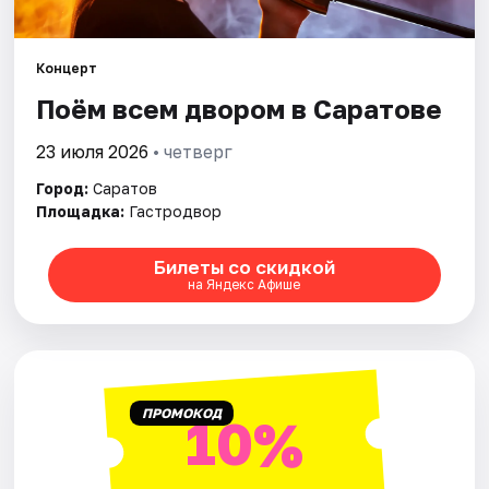
Города
Площадки
Концерт
Поём всем двором в Саратове
Артисты
23 июля 2026
• четверг
Рейтинги
Город:
Саратов
Площадка:
Гастродвор
Билеты со скидкой
на Яндекс Афише
ПРОМОКОД
10%