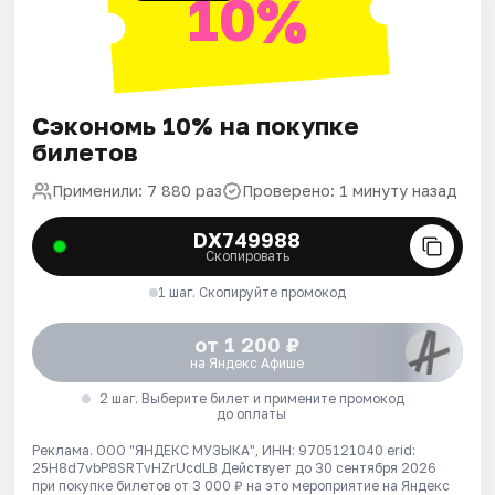
10%
Сэкономь 10% на покупке
билетов
Применили: 7 880 раз
Проверено: 1 минуту назад
DX749988
Скопировать
1 шаг. Скопируйте промокод
от 1 200 ₽
на Яндекс Афише
2 шаг. Выберите билет и примените промокод
до оплаты
Реклама. ООО "ЯНДЕКС МУЗЫКА", ИНН: 9705121040 erid:
25H8d7vbP8SRTvHZrUcdLB
Действует до 30 сентября 2026
при покупке билетов от 3 000 ₽ на это мероприятие на Яндекс