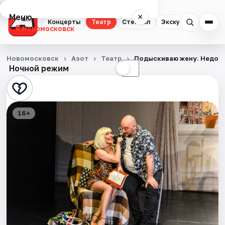
Меню
×
Концерты
Театр
Стендап
Экскурсии
Новомосковск
Концерты
Новомосковск
Азот
Театр
Подыскиваю жену. Недор
Ночной режим
☀
☾
Театр
Стендап
16+
Экскурсии
Города
Площадки
Артисты