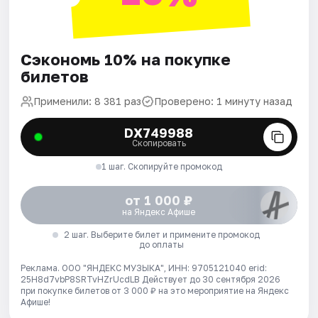
Сэкономь 10% на покупке
билетов
Применили: 8 381 раз
Проверено: 1 минуту назад
DX749988
Скопировать
1 шаг. Скопируйте промокод
от 1 000 ₽
на Яндекс Афише
2 шаг. Выберите билет и примените промокод
до оплаты
Реклама. ООО "ЯНДЕКС МУЗЫКА", ИНН: 9705121040 erid:
25H8d7vbP8SRTvHZrUcdLB
Действует до 30 сентября 2026
при покупке билетов от 3 000 ₽ на это мероприятие на Яндекс
Афише!